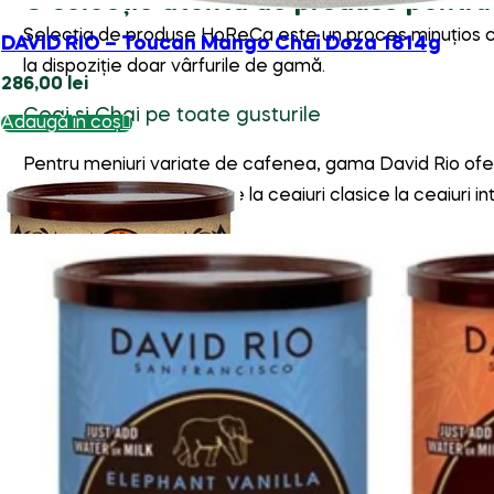
DAVID RIO – Toucan Mango Chai Doza 1814g
286,00
lei
Adaugă în coș