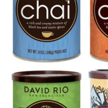
Vezi toate produsele
DAVID RIO – Power Chai Matcha Doza 398g
83,00
lei
Adaugă în coș
O selecție atentă de produse pentru
Selecția de produse HoReCa este un proces minuțios ca
la dispoziție doar vârfurile de gamă.
Ceai și Chai pe toate gusturile
Pentru meniuri variate de cafenea, gama David Rio oferă
Oferta noastră variază de la ceaiuri clasice la ceaiuri in