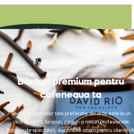
redus la
55 lei
Produse Premium Horeca
Băuturi premium pentru
cafeneaua ta
Secretul băuturilor tale preferate din oraș este la un
click distanță. Siropuri, ceaiuri și mixuri profesionale
folosite de specialiști, disponibile acum pentru clienții tă