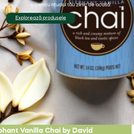
și pentru ritualul tău zilnic de acasă.
Explorează produsele
phant Vanilla Chai by David