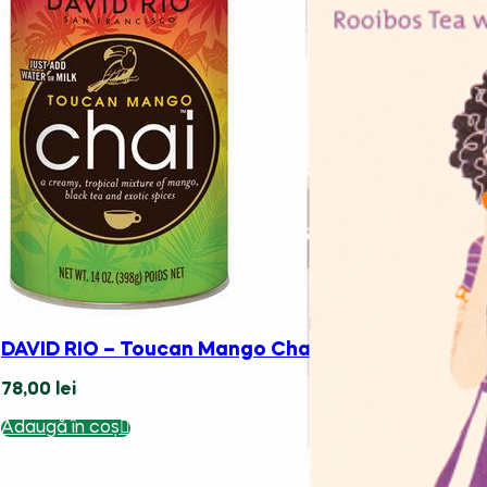
Schluerf Organic”Peer” No. 26 | Menta Egipteană |
69,99
lei
100% bio
DAVID RIO – Toucan Mango Chai Doza 398 g
Adaugă în coș
78,00
lei
Adaugă în coș