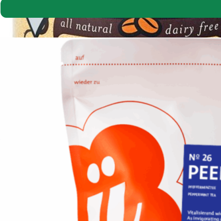
David Rio Chai Latte Espresso 398g
85,00
lei
Adaugă în coș