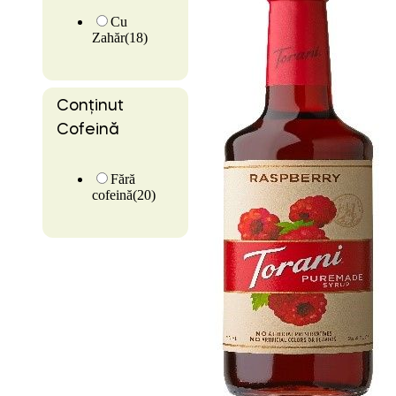
Cu
Zahăr
(18)
Conținut
Cofeină
Fără
cofeină
(20)