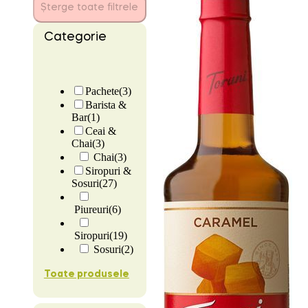
Șterge toate filtrele
Categorie
Pachete
(3)
Barista &
Bar
(1)
Ceai &
Chai
(3)
Chai
(3)
Siropuri &
Sosuri
(27)
Piureuri
(6)
Siropuri
(19)
Sosuri
(2)
Toate produsele