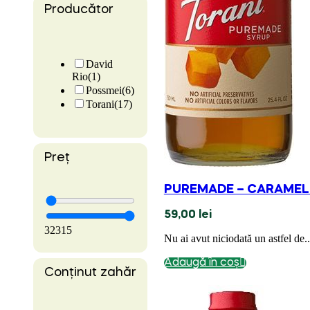
Producător
David
Rio
(1)
Possmei
(6)
Torani
(17)
Preț
PUREMADE – CARAMEL
59,00
lei
32
315
Nu ai avut niciodată un astfel de..
Adaugă în coș
Conținut zahăr