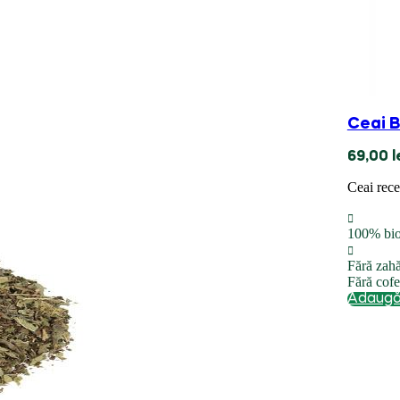
Ceai B
69,00
l
Ceai rece
100% bi
Fără zah
Fără cofe
Adaugă 