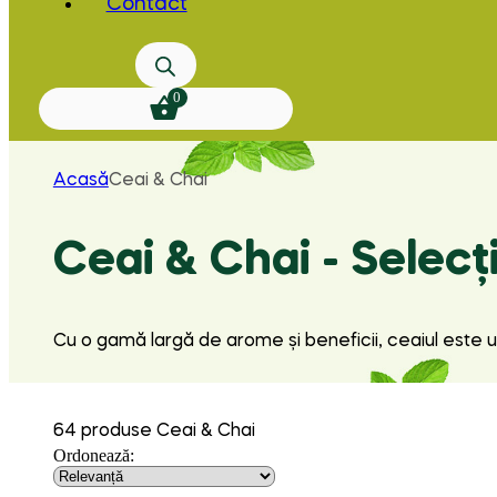
Contact
0
Acasă
Ceai & Chai
Ceai & Chai - Selec
Cu o gamă largă de arome și beneficii, ceaiul este u
64 produse Ceai & Chai
Ordonează: