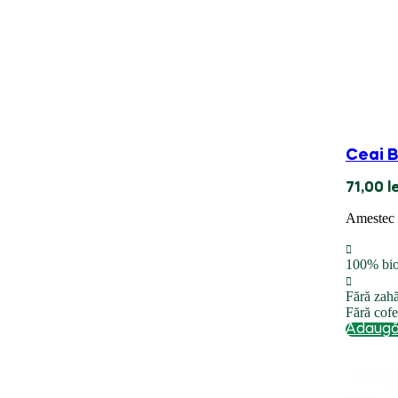
Ceai B
71,00
l
Amestec d
100% bi
Fără zah
Fără cofe
Adaugă 