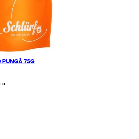
0 PUNGĂ 75G
ua...