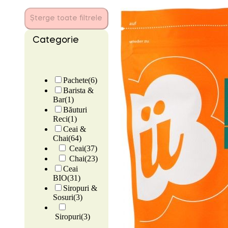
Șterge toate filtrele
Categorie
Pachete
(6)
Barista &
Bar
(1)
Băuturi
Reci
(1)
Ceai &
Chai
(64)
Ceai
(37)
Chai
(23)
Ceai
BIO
(31)
Siropuri &
Sosuri
(3)
Siropuri
(3)