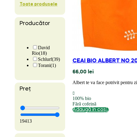
Toate produsele
Producător
David
Rio
(18)
Schlurf
(39)
CEAI BIO ALBERT NO 2
Torani
(1)
66,00
lei
Albert te va face potrivit pentru zi
Preț
100% bio
Fără cofeină
Adaugă în coș
19
413