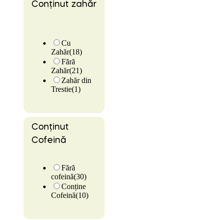
Conținut zahăr
Cu
Zahăr
(18)
Fără
Zahăr
(21)
Zahăr din
Trestie
(1)
Conținut
Cofeină
Fără
cofeină
(30)
Conține
Cofeină
(10)