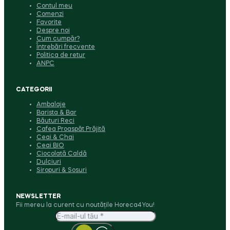
Contul meu
Comenzi
Favorite
Despre noi
Cum cumpăr?
Întrebări frecvente
Politica de retur
ANPC
CATEGORII
Ambalaje
Barista & Bar
Băuturi Reci
Cafea Proaspăt Prăjită
Ceai & Chai
Ceai BIO
Ciocolată Caldă
Dulciuri
Siropuri & Sosuri
NEWSLETTER
Fii mereu la curent cu noutățile Horeca4You!