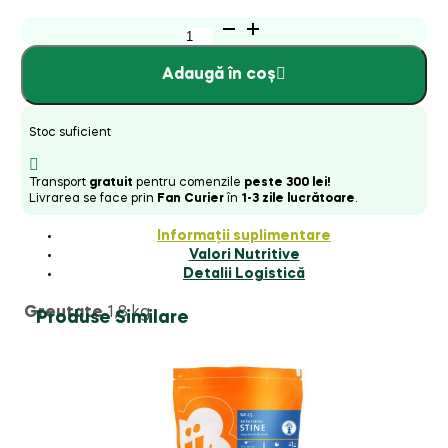
Cantitate
David
Rio
Adaugă în coș
Chai
Latte
Matcha
-
Stoc suficient
1820g
Transport
gratuit
pentru comenzile
peste 300 lei!
Livrarea se face prin
Fan Curier
în
1-3 zile lucrătoare
.
Informații suplimentare
Valori Nutritive
Detalii Logistică
Greutate
1,8 kg
Produse Similare