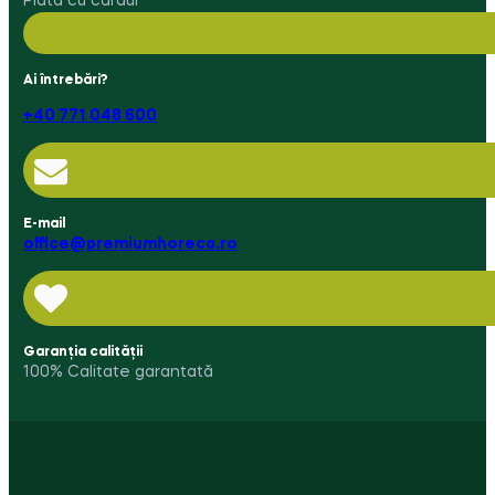
Plată cu cardul
Ai întrebări?
+40 771 048 600
E-mail
office@premiumhoreca.ro
Garanția calității
100% Calitate garantată