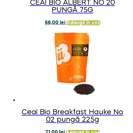
CEAI BIO ALBERT NO 20
PUNGĂ 75G
66,00
lei
Adaugă în coș
Ceai Bio Breakfast Hauke No
02 pungă 225g
71,00
lei
Adaugă în coș