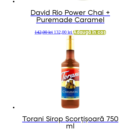
David Rio Power Chai +
Puremade Caramel
Prețul
Prețul
142,00
lei
132,00
lei
Adaugă în coș
inițial
curent
a
este:
fost:
132,00 lei.
142,00 lei.
Torani Sirop Scorțișoară 750
ml