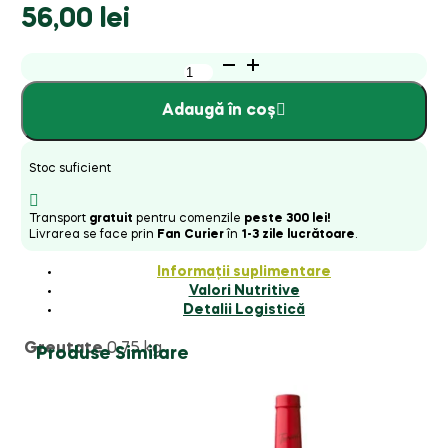
56,00
lei
Cantitate
TORANI
PUREMADE
Adaugă în coș
SYRUP
PEACH
Stoc suficient
Transport
gratuit
pentru comenzile
peste 300 lei!
Livrarea se face prin
Fan Curier
în
1-3 zile lucrătoare
.
Informații suplimentare
Valori Nutritive
Detalii Logistică
Greutate
0,75 kg
Produse Similare