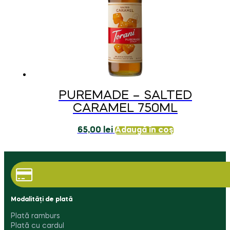
PUREMADE – SALTED
CARAMEL 750ML
65,00
lei
Adaugă în coș
Modalități de plată
Plată ramburs
Plată cu cardul