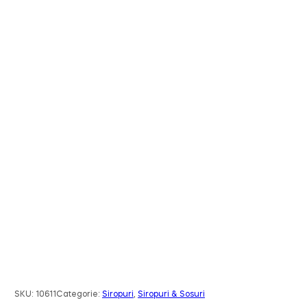
SKU:
10611
Categorie:
Siropuri
,
Siropuri & Sosuri