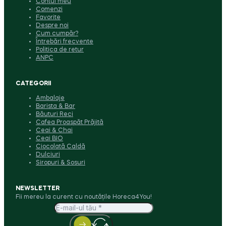
Contul meu
Comenzi
Favorite
Despre noi
Cum cumpăr?
Întrebări frecvente
Politica de retur
ANPC
CATEGORII
Ambalaje
Barista & Bar
Băuturi Reci
Cafea Proaspăt Prăjită
Ceai & Chai
Ceai BIO
Ciocolată Caldă
Dulciuri
Siropuri & Sosuri
NEWSLETTER
Fii mereu la curent cu noutățile Horeca4You!