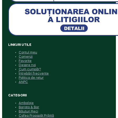
LINKURI UTILE
Contul meu
Comenzi
Favorite
Despre noi
Cum cumpăr?
Întrebări frecvente
Politica de retur
ANPC
CATEGORII
Ambalaje
Barista & Bar
Băuturi Reci
Cafea Proaspăt Prăjită