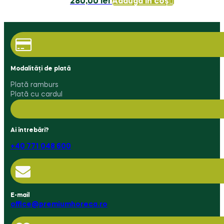
280,00
lei
Adaugă în coș
Modalități de plată
Plată ramburs
Plată cu cardul
Ai întrebări?
+40 771 048 600
E-mail
office@premiumhoreca.ro